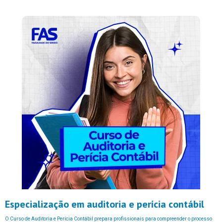
Especialização em auditoria e perícia contábil
O
Curso
de
Auditoria
e
Perícia
Contábil
prepara
profissionais
para
compreender
o
processo