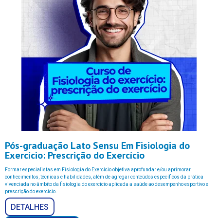
Pós-graduação Lato Sensu Em Fisiologia do
Exercício: Prescrição do Exercício
Formar especialistas em Fisiologia do Exercício objetiva aprofundar e/ou aprimorar
conhecimentos, técnicas e habilidades, além de agregar conteúdos específicos da prática
vivenciada no âmbito da fisiologia do exercício aplicada a saúde ao desempenho esportivo e
prescrição do exercício.
DETALHES