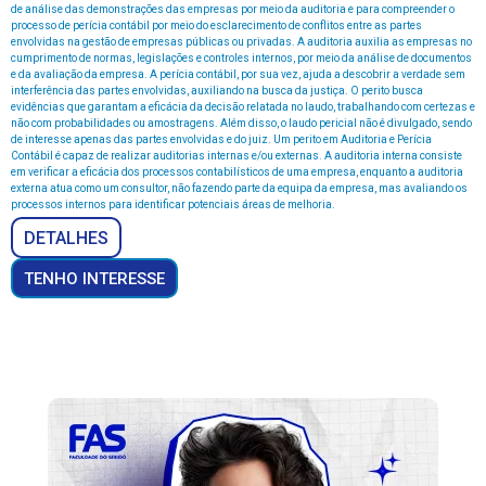
de
análise
das
demonstrações
das
empresas
por
meio
da
auditoria
e
para
compreender
o
processo
de
perícia
contábil
por
meio
do
esclarecimento
de
conflitos
entre
as
partes
envolvidas
na
gestão
de
empresas
públicas
ou
privadas.
A
auditoria
auxilia
as
empresas
no
cumprimento
de
normas,
legislações
e
controles
internos,
por
meio
da
análise
de
documentos
e
da
avaliação
da
empresa.
A
perícia
contábil,
por
sua
vez,
ajuda
a
descobrir
a
verdade
sem
interferência
das
partes
envolvidas,
auxiliando
na
busca
da
justiça.
O
perito
busca
evidências
que
garantam
a
eficácia
da
decisão
relatada
no
laudo,
trabalhando
com
certezas
e
não
com
probabilidades
ou
amostragens.
Além
disso,
o
laudo
pericial
não
é
divulgado,
sendo
de
interesse
apenas
das
partes
envolvidas
e
do
juiz.
Um
perito
em
Auditoria
e
Perícia
Contábil
é
capaz
de
realizar
auditorias
internas
e/ou
externas.
A
auditoria
interna
consiste
em
verificar
a
eficácia
dos
processos
contabilísticos
de
uma
empresa,
enquanto
a
auditoria
externa
atua
como
um
consultor,
não
fazendo
parte
da
equipa
da
empresa,
mas
avaliando
os
processos
internos
para
identificar
potenciais
áreas
de
melhoria.
DETALHES
TENHO INTERESSE