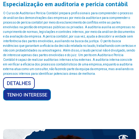
Especialização em auditoria e perícia contábil
O
Curso
de
Auditoria
e
Perícia
Contábil
prepara
profissionais
para
compreender
o
processo
de
análise
das
demonstrações
das
empresas
por
meio
da
auditoria
e
para
compreender
o
processo
de
perícia
contábil
por
meio
do
esclarecimento
de
conflitos
entre
as
partes
envolvidas
na
gestão
de
empresas
públicas
ou
privadas.
A
auditoria
auxilia
as
empresas
no
cumprimento
de
normas,
legislações
e
controles
internos,
por
meio
da
análise
de
documentos
e
da
avaliação
da
empresa.
A
perícia
contábil,
por
sua
vez,
ajuda
a
descobrir
a
verdade
sem
interferência
das
partes
envolvidas,
auxiliando
na
busca
da
justiça.
O
perito
busca
evidências
que
garantam
a
eficácia
da
decisão
relatada
no
laudo,
trabalhando
com
certezas
e
não
com
probabilidades
ou
amostragens.
Além
disso,
o
laudo
pericial
não
é
divulgado,
sendo
de
interesse
apenas
das
partes
envolvidas
e
do
juiz.
Um
perito
em
Auditoria
e
Perícia
Contábil
é
capaz
de
realizar
auditorias
internas
e/ou
externas.
A
auditoria
interna
consiste
em
verificar
a
eficácia
dos
processos
contabilísticos
de
uma
empresa,
enquanto
a
auditoria
externa
atua
como
um
consultor,
não
fazendo
parte
da
equipa
da
empresa,
mas
avaliando
os
processos
internos
para
identificar
potenciais
áreas
de
melhoria.
DETALHES
TENHO INTERESSE